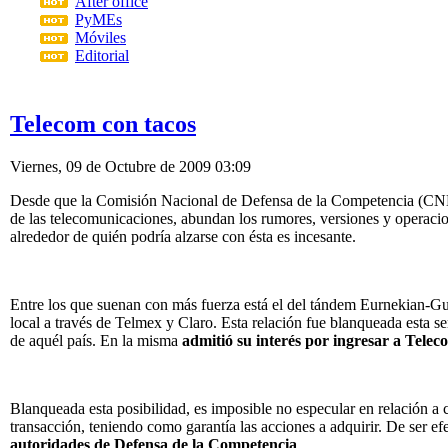
After office
PyMEs
Móviles
Editorial
Telecom con tacos
Viernes, 09 de Octubre de 2009 03:09
Desde que la Comisión Nacional de Defensa de la Competencia (CNDC) 
de las telecomunicaciones, abundan los rumores, versiones y operaci
alrededor de quién podría alzarse con ésta es incesante.
Entre los que suenan con más fuerza está el del tándem Eurnekian-Gu
local a través de Telmex y Claro. Esta relación fue blanqueada esta 
de aquél país. En la misma
admitió su interés por ingresar a Telec
Blanqueada esta posibilidad, es imposible no especular en relación a 
transacción, teniendo como garantía las acciones a adquirir. De ser ef
autoridades de Defensa de la Competencia
.