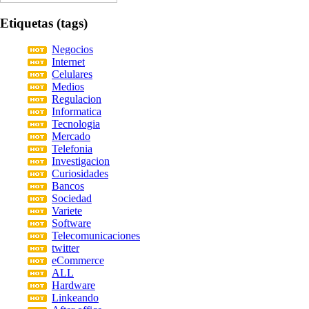
Etiquetas (tags)
Negocios
Internet
Celulares
Medios
Regulacion
Informatica
Tecnologia
Mercado
Telefonia
Investigacion
Curiosidades
Bancos
Sociedad
Variete
Software
Telecomunicaciones
twitter
eCommerce
ALL
Hardware
Linkeando